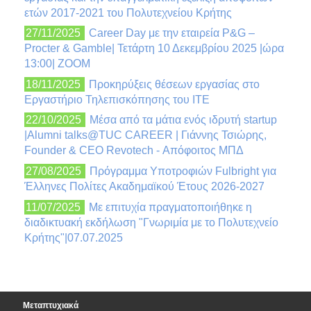
ετών 2017-2021 του Πολυτεχνείου Κρήτης
27/11/2025
Career Day με την εταιρεία P&G –
Procter & Gamble| Τετάρτη 10 Δεκεμβρίου 2025 |ώρα
13:00| ZOOM
18/11/2025
Προκηρύξεις θέσεων εργασίας στο
Εργαστήριο Τηλεπισκόπησης του ΙΤΕ
22/10/2025
Μέσα από τα μάτια ενός ιδρυτή startup
|Alumni talks@TUC CAREER | Γιάννης Τσιώρης,
Founder & CEO Revotech - Απόφοιτος ΜΠΔ
27/08/2025
Πρόγραμμα Υποτροφιών Fulbright για
Έλληνες Πολίτες Ακαδημαϊκού Έτους 2026-2027
11/07/2025
Με επιτυχία πραγματοποιήθηκε η
διαδικτυακή εκδήλωση "Γνωριμία με το Πολυτεχνείο
Κρήτης"|07.07.2025
Μεταπτυχιακά