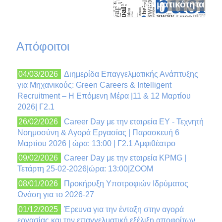
Επιχειρηματικότητα
Απόφοιτοι
04/03/2026
Διημερίδα Επαγγελματικής Ανάπτυξης
για Μηχανικούς: Green Careers & Intelligent
Recruitment – Η Επόμενη Μέρα |11 & 12 Μαρτίου
2026| Γ2.1
26/02/2026
Career Day με την εταιρεία EY - Τεχνητή
Νοημοσύνη & Αγορά Εργασίας | Παρασκευή 6
Μαρτίου 2026 | ώρα: 13:00 | Γ2.1 Αμφιθέατρο
09/02/2026
Career Day με την εταιρεία KPMG |
Τετάρτη 25-02-2026|ώρα: 13:00|ZOOM
08/01/2026
Προκήρυξη Υποτροφιών Ιδρύματος
Ωνάση για το 2026-27
01/12/2025
Έρευνα για την ένταξη στην αγορά
εργασίας και την επαγγελματική εξέλιξη αποφοίτων