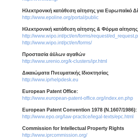
Ηλεκτρονική κατάθεση αίτησης για Ευρωπαϊκό Δ
http://www.epoline.org/portal/public
Ηλεκτρονική κατάθεση αίτησης & Φόρμα αίτησης
http://www.wipo.int/pct/en/forms/request/ed_request.p
http://www.wipo.int/pct/en/forms/
Προστασία άϋλων αγαθών
http://www.urenio.org/k-clusters/ipr.html
Δικαιώματα Πνευματικής Ιδιοκτησίας
http://www.iprhelpdesk.eu
European Patent Office:
http://www.european-patent-office.org/index.en.php
European Patent Convention 1978 (N.1607/1986):
http://www.epo.org/law-practice/legal-texts/epc.html
Commission for Intellectual Property Rights
http://www.iprcommission.org/