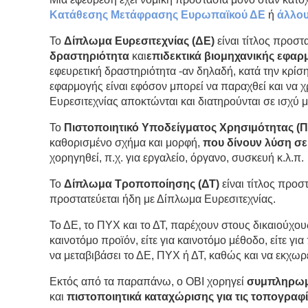
Κατάθεσης Μετάφρασης Ευρωπαϊκού ΔΕ
ή
άλλου
Το
Δίπλωμα Ευρεσιτεχνίας (ΔΕ)
είναι τίτλος προστ
δραστηριότητα
και
επιδεκτικά βιομηχανικής εφαρ
εφευρετική δραστηριότητα -αν δηλαδή, κατά την κρίσ
εφαρμογής είναι εφόσον μπορεί να παραχθεί και να 
Ευρεσιτεχνίας αποκτώνται και διατηρούνται σε ισχύ 
Το
Πιστοποιητικό Υποδείγματος Χρησιμότητας (
καθορισμένο σχήμα και μορφή,
που δίνουν λύση σ
χορηγηθεί, π.χ. για εργαλείο, όργανο, συσκευή κ.λ.π.
Το
Δίπλωμα Τροποποίησης (ΔΤ)
είναι τίτλος προ
προστατεύεται ήδη με Δίπλωμα Ευρεσιτεχνίας.
Το ΔΕ, το ΠΥΧ και το ΔΤ, παρέχουν στους δικαιούχου
καινοτόμο προϊόν, είτε για καινοτόμο μέθοδο, είτε γι
να μεταβιβάσει το ΔΕ, ΠΥΧ ή ΔΤ, καθώς και να εκχωρε
Εκτός από τα παραπάνω, ο ΟΒΙ χορηγεί
συμπληρωμα
και
πιστοποιητικά καταχώρισης για τις τοπογρα