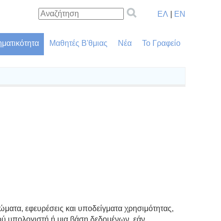
ΕΛ
|
EN
ηματικότητα
Μαθητές Β'θμιας
Νέα
Το Γραφείο
ώματα, εφευρέσεις και υποδείγματα χρησιμότητας,
ού υπολογιστή ή μια βάση δεδομένων, εάν