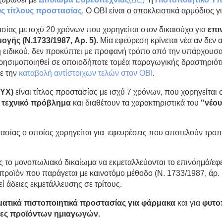
ς τίτλους προστασίας
. Ο ΟΒΙ είναι ο αποκλειστικά αρμόδιος 
ασίας με ισχύ 20 χρόνων που χορηγείται στον δικαιούχο για
επι
μογής (
N
.1733/1987, Αρ. 5)
.
Μία εφεύρεση κρίνεται νέα αν δεν α
η ειδικού, δεν προκύπτει με προφανή τρόπο από την υπάρχουσα
χρησιμοποιηθεί σε οποιοδήποτε τομέα παραγωγικής δραστηριότ
με την
καταβολή αντίστοιχων τελών στον ΟΒΙ
.
ΠΥΧ)
είναι τίτλος προστασίας με ισχύ 7 χρόνων, που χορηγείται 
ε τεχνικό πρόβλημα
και διαθέτουν τα χαρακτηριστικά του
"νέου
στασίας ο οποίος χορηγείται για εφευρέσεις που αποτελούν τ
ς το μονοπωλιακό δικαίωμα να εκμεταλλεύονται το επινόημά/εφε
α προϊόν που παράγεται με καινοτόμο μέθοδο (N. 1733/1987, άρ. 
ί άδειες εκμετάλλευσης σε τρίτους.
τικά πιστοποιητικά προστασίας για φάρμακα
και για
φυτο
φίες προϊόντων ημιαγωγών.