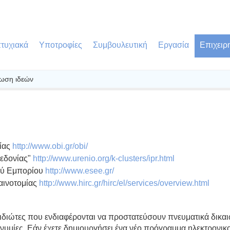
τυχιακά
Υποτροφίες
Συμβουλευτική
Εργασία
Επιχειρ
ωση ιδεών
σίας
http://www.obi.gr/obi/
κεδονίας"
http://www.urenio.org/k-clusters/ipr.html
κού Εμπορίου
http://www.esee.gr/
αινοτομίας
http://www.hirc.gr/hirc/el/services/overview.html
διώτες που ενδιαφέρονται να προστατεύσουν πνευματικά δικαι
ωνυμίες. Εάν έχετε δημιουργήσει ένα νέο πρόγραμμα ηλεκτρονικ