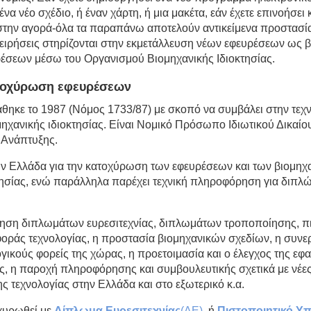
 ένα νέο σχέδιο, ή έναν χάρτη, ή μια μακέτα, εάν έχετε επινοήσε
στην αγορά-όλα τα παραπάνω αποτελούν αντικείμενα προστασίας
ιρήσεις στηρίζονται στην εκμετάλλευση νέων εφευρέσεων ως β
υρέσεων μέσω του Οργανισμού Βιομηχανικής Ιδιοκτησίας.
τοχύρωση εφευρέσεων
άθηκε το 1987 (Νόμος 1733/87) με σκοπό να συμβάλει στην τεχν
χανικής ιδιοκτησίας. Είναι Νομικό Πρόσωπο Ιδιωτικού Δικαίου,
 Ανάπτυξης.
ην Ελλάδα για την κατοχύρωση των εφευρέσεων και των βιομηχ
ησίας, ενώ παράλληλα παρέχει τεχνική πληροφόρηση για διπλώμ
γηση διπλωμάτων ευρεσιτεχνίας, διπλωμάτων τροποποίησης, π
ράς τεχνολογίας, η προστασία βιομηχανικών σχεδίων, η συνε
λογικούς φορείς της χώρας, η προετοιμασία και ο έλεγχος της 
ς, η παροχή πληροφόρησης και συμβουλευτικής σχετικά με νέες 
ς τεχνολογίας στην Ελλάδα και στο εξωτερικό κ.α.
οχυρωθεί με
Δίπλωμα Ευρεσιτεχνίας
(ΔΕ)
ή
Πιστοποιητικό Υ