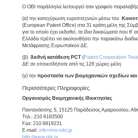
Ο ΟΒΙ παράλληλα λειτουργεί σαν γραφείο παραλαβής
(α) την κατοχύρωση ευρεσιτεχνιών μέσω του
Κοινοτ
(European Patent Office) στα 31 κράτη-μέλη της Σύ
για το οποίο έχει εκδοθεί, τα ίδια δικαιώματα που θ
Ελλάδα πρέπει να ακολουθήσει την παρακάτω διαδικ
Μετάφρασης Ευρωπαϊκού ΔΕ.
(β)
διεθνή κατάθεση PCT
(
Patent Cooperation Trea
ΔΕ σε οποιεσδήποτε από τις 128 χώρες-μέλη
(γ) την
προστασία των βιομηχανικών σχεδίων κα
Περισσότερες Πληροφορίες
Οργανισμός Βιομηχανικής Ιδιοκτησίας
Παντανάσσης 5, 15125 Παράδεισος Αμαρουσίου, Αθ
Τηλ.: 210 6183500
Fax: 210 6819231
E-mail:
info<στο>obi.gr
http://www.obi.gr