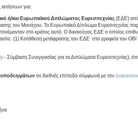
 αιτήσεων για:
ικό ή/και Ευρωπαϊκού Διπλώματος Ευρεσιτεχνίας
(ΕΔΕ) από
μβασης του Μονάχου. Το Ευρωπαϊκό Δίπλωμα Ευρεσιτεχνίας παρέ
' απονέμονταν στο κράτος αυτό. Ο δικαιούχος ΕΔΕ ο οποίος επιθ
ασία: (1) Κατάθεση μετάφρασης του ΕΔΕ στα γραφεία του ΟΒΙ 
ty
- Σύμβαση Συνεργασίας για τα Διπλώματα Ευρεσιτεχνίας), όπ
ι υποδειγμάτων
σε διεθνές επίπεδο σύμφωνά με τον
Διακανονι
ήνα