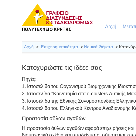
Αρχή
Μεταπ
Αρχή
>
Επιχειρηματικότητα
>
Νομικά Θέματα
> Κατοχύρ
Κατοχυρώστε τις ιδέες σας
Πηγές:
1. Ιστοσελίδα του Οργανισμού Βιομηχανικής Ιδιοκτη
2. Ιστοσελίδα "Καινοτομία στα e-clusters Δυτικής Μα
3. Ιστοσελίδα της Εθνικής Συνομοσπονδίας Ελληνι
4. Ιστοσελίδα του Ελληνικού Κέντρου Αναδιανομής Κ
Προστασία άϋλων αγαθών
Η προστασία άϋλων αγαθών αφορά επιχειρήσεις και ι
βιομηχανικά σχέδια και υποδείγματα, σήματα και επ