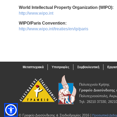
World Intellectual Property Organization (WIPO):
http://www.wipo.int
WIPO/Paris Convention:
http://www.wipo.int/treaties/en/ip/paris
Μεταπτυχιακά
Υποτροφίες
Συμβουλευτική
Εργασ
Πολυτεχνείο Κρήτης
Γραφείο Διασύνδεσης 
Πολυτεχνειούπολη, Ακρω
Τηλ: 28210 37330, 2821
© Γραφείο Διασύνδεσης & Σταδιοδρομίας 2016 |
Προσωπικά Δεδο