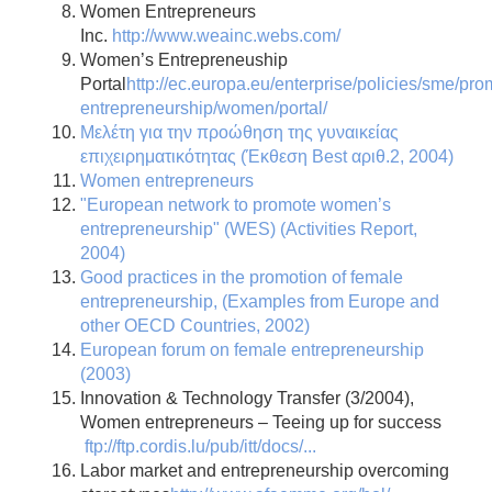
Women Entrepreneurs
Inc.
http://www.weainc.webs.com/
Women’s Entrepreneuship
Portal
http://ec.europa.eu/enterprise/policies/sme/pro
entrepreneurship/women/portal/
Μελέτη για την προώθηση της γυναικείας
επιχειρηματικότητας (Έκθεση Best αριθ.2, 2004)
Women entrepreneurs
"European network to promote women’s
entrepreneurship" (WES) (Activities Report,
2004)
Good practices in the promotion of female
entrepreneurship, (Examples from Europe and
other OECD Countries, 2002)
European forum on female entrepreneurship
(2003)
Innovation & Technology Transfer (3/2004),
Women entrepreneurs – Teeing up for success
ftp://ftp.cordis.lu/pub/itt/docs/...
Labor market and entrepreneurship overcoming