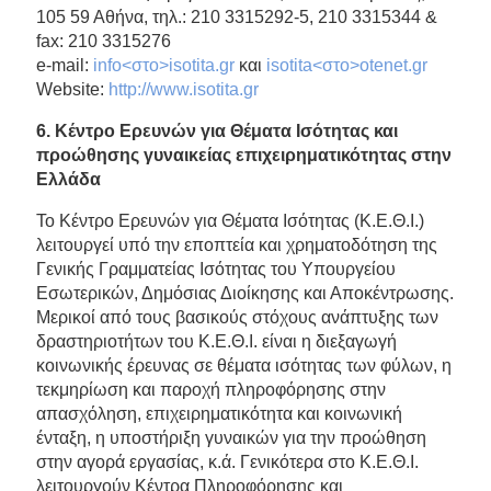
105 59 Αθήνα, τηλ.: 210 3315292-5, 210 3315344 &
fax: 210 3315276
e-mail:
info<στο>isotita.gr
και
isotita<στο>otenet.gr
Website:
http://www.isotita.gr
6. Κέντρο Ερευνών για Θέματα Ισότητας και
προώθησης γυναικείας επιχειρηματικότητας στην
Ελλάδα
Το Κέντρο Ερευνών για Θέματα Ισότητας (Κ.Ε.Θ.Ι.)
λειτουργεί υπό την εποπτεία και χρηματοδότηση της
Γενικής Γραμματείας Ισότητας του Υπουργείου
Εσωτερικών, Δημόσιας Διοίκησης και Αποκέντρωσης.
Μερικοί από τους βασικούς στόχους ανάπτυξης των
δραστηριοτήτων του Κ.Ε.Θ.Ι. είναι η διεξαγωγή
κοινωνικής έρευνας σε θέματα ισότητας των φύλων, η
τεκμηρίωση και παροχή πληροφόρησης στην
απασχόληση, επιχειρηματικότητα και κοινωνική
ένταξη, η υποστήριξη γυναικών για την προώθηση
στην αγορά εργασίας, κ.ά. Γενικότερα στο Κ.Ε.Θ.Ι.
λειτουργούν Κέντρα Πληροφόρησης και