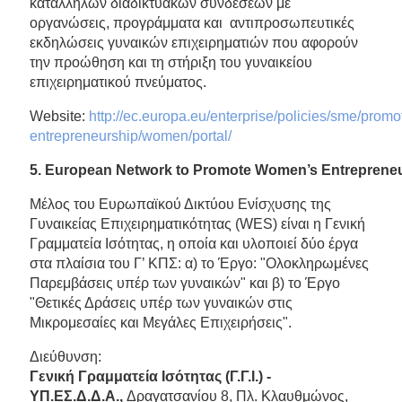
κατάλληλων διαδικτυακών συνδέσεων με
οργανώσεις, προγράμματα και αντιπροσωπευτικές
εκδηλώσεις γυναικών επιχειρηματιών που αφορούν
την προώθηση και τη στήριξη του γυναικείου
επιχειρηματικού πνεύματος.
Website:
http://ec.europa.eu/enterprise/policies/sme/promo
entrepreneurship/women/portal/
5.
European
Network
to
Promote
Women
’
s
Entreprene
Μέλος του Ευρωπαϊκού Δικτύου Ενίσχυσης της
Γυναικείας Επιχειρηματικότητας (WES) είναι η Γενική
Γραμματεία Ισότητας, η οποία και υλοποιεί δύο έργα
στα πλαίσια του Γ’ ΚΠΣ: α) το Έργο: "Ολοκληρωμένες
Παρεμβάσεις υπέρ των γυναικών" και β) το Έργο
"Θετικές Δράσεις υπέρ των γυναικών στις
Μικρομεσαίες και Μεγάλες Επιχειρήσεις".
Διεύθυνση:
Γενική Γραμματεία Ισότητας (Γ.Γ.Ι.) -
ΥΠ.ΕΣ.Δ.Δ.Α.,
Δραγατσανίου 8, Πλ. Κλαυθμώνος,