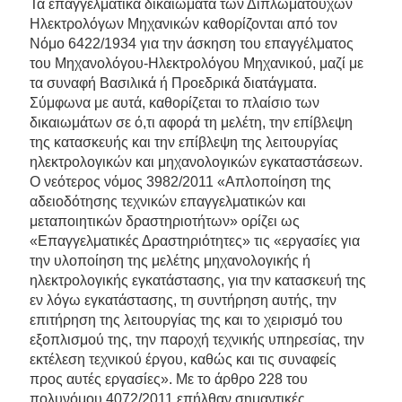
Τα επαγγελματικά δικαιώματα των Διπλωματούχων
Ηλεκτρολόγων Μηχανικών καθορίζονται από τον
Νόμο 6422/1934 για την άσκηση του επαγγέλματος
του Μηχανολόγου-Ηλεκτρολόγου Μηχανικού, μαζί με
τα συναφή Βασιλικά ή Προεδρικά διατάγματα.
Σύμφωνα με αυτά, καθορίζεται το πλαίσιο των
δικαιωμάτων σε ό,τι αφορά τη μελέτη, την επίβλεψη
της κατασκευής και την επίβλεψη της λειτουργίας
ηλεκτρολογικών και μηχανολογικών εγκαταστάσεων.
Ο νεότερος νόμος 3982/2011 «Απλοποίηση της
αδειοδότησης τεχνικών επαγγελματικών και
μεταποιητικών δραστηριοτήτων» ορίζει ως
«Επαγγελματικές Δραστηριότητες» τις «εργασίες για
την υλοποίηση της μελέτης μηχανολογικής ή
ηλεκτρολογικής εγκατάστασης, για την κατασκευή της
εν λόγω εγκατάστασης, τη συντήρηση αυτής, την
επιτήρηση της λειτουργίας της και το χειρισμό του
εξοπλισμού της, την παροχή τεχνικής υπηρεσίας, την
εκτέλεση τεχνικού έργου, καθώς και τις συναφείς
προς αυτές εργασίες». Με το άρθρο 228 του
πολυνόμου 4072/2011 επήλθαν σημαντικές