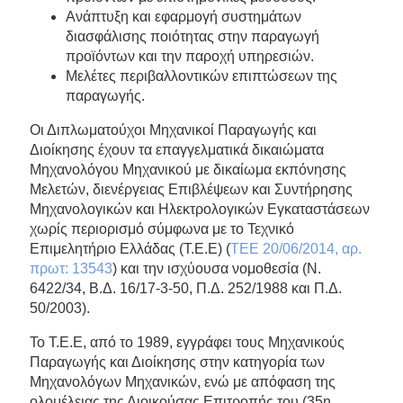
Ανάπτυξη και εφαρμογή συστημάτων
διασφάλισης ποιότητας στην παραγωγή
προϊόντων και την παροχή υπηρεσιών.
Μελέτες περιβαλλοντικών επιπτώσεων της
παραγωγής.
Oι Διπλωματούχοι Μηχανικοί Παραγωγής και
Διοίκησης έχουν τα επαγγελματικά δικαιώματα
Μηχανολόγου Μηχανικού με δικαίωμα εκπόνησης
Μελετών, διενέργειας Επιβλέψεων και Συντήρησης
Μηχανολογικών και Ηλεκτρολογικών Εγκαταστάσεων
χωρίς περιορισμό σύμφωνα με το Τεχνικό
Επιμελητήριο Ελλάδας (Τ.Ε.Ε) (
ΤΕΕ 20/06/2014, αρ.
πρωτ: 13543
) και την ισχύουσα νομοθεσία (Ν.
6422/34, Β.Δ. 16/17-3-50, Π.Δ. 252/1988 και Π.Δ.
50/2003).
Το Τ.Ε.Ε, από το 1989, εγγράφει τους Μηχανικούς
Παραγωγής και Διοίκησης στην κατηγορία των
Μηχανολόγων Μηχανικών, ενώ με απόφαση της
ολομέλειας της Διοικούσας Επιτροπής του (35η