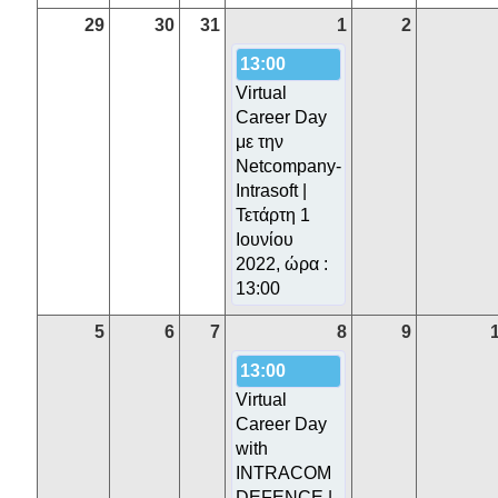
29
30
31
1
2
13:00
Virtual
Career Day
με την
Netcompany-
Intrasoft |
Τετάρτη 1
Ιουνίου
2022, ώρα :
13:00
5
6
7
8
9
13:00
Virtual
Career Day
with
INTRACOM
DEFENCE |