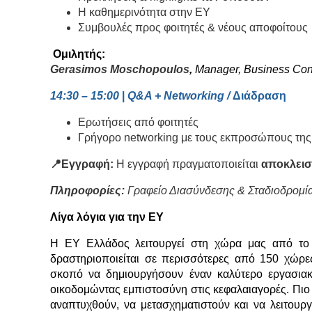
Η καθημερινότητα στην EY
Συμβουλές προς φοιτητές & νέους αποφοίτου
Ομιλητής:
Gerasimos Moschopoulos
,
Manager, Business Con
14:30 – 15:00
|
Q&A + Networking /
Διάδραση
Ερωτήσεις από φοιτητές
Γρήγορο networking με τους εκπροσώπους τη
📍Εγγραφή:
Η εγγραφή πραγματοποιείται
αποκλεισ
Πληροφορίες:
Γραφείο Διασύνδεσης & Σταδιοδρομί
Λίγα λόγια για την ΕΥ
H EY Ελλάδος λειτουργεί στη χώρα μας από το 
δραστηριοποιείται σε περισσότερες από 150 χώρες
σκοπό να δημιουργήσουν έναν καλύτερο εργασιακ
οικοδομώντας εμπιστοσύνη στις κεφαλαιαγορές. Πιο 
αναπτυχθούν, να μετασχηματιστούν και να λειτου