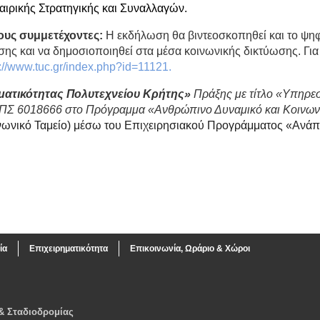
ιρικής Στρατηγικής και Συναλλαγών.
υς συμμετέχοντες:
Η εκδήλωση θα βιντεοσκοπηθεί και το ψηφι
σης και να δημοσιοποιηθεί στα μέσα κοινωνικής δικτύωσης. Γ
s://www.tuc.gr/index.php?id=11121.
ματικότητας Πολυτεχνείου Κρήτης»
Πράξης με τίτλο «Υπηρε
 ΟΠΣ 6018666 στο Πρόγραμμα «Ανθρώπινο Δυναμικό και Κοινω
νικό Ταμείο) μέσω του Επιχειρησιακού Προγράμματος «Ανάπτ
ία
Επιχειρηματικότητα
Επικοινωνία, Ωράριο & Χώροι
& Σταδιοδρομίας