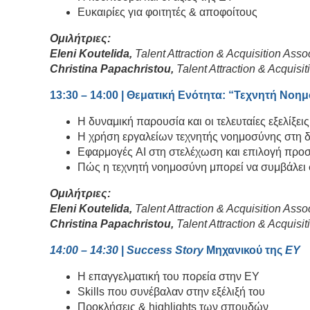
Ευκαιρίες για φοιτητές & αποφοίτους
Ομιλήτριες:
Eleni Koutelida,
Talent Attraction & Acquisition Ass
Christina Papachristou,
Talent Attraction & Acquis
13:30 – 14:00 | Θεματική Ενότητα: “Τεχνητή Νο
Η δυναμική παρουσία και οι τελευταίες εξελίξε
Η χρήση εργαλείων τεχνητής νοημοσύνης στη δ
Εφαρμογές AI στη στελέχωση και επιλογή προ
Πώς η τεχνητή νοημοσύνη μπορεί να συμβάλει
Ομιλήτριες:
Eleni Koutelida,
Talent Attraction & Acquisition Ass
Christina Papachristou,
Talent Attraction & Acquis
14:00 – 14:30
|
Success Story
Μηχανικού της
EY
Η επαγγελματική του πορεία στην EY
Skills που συνέβαλαν στην εξέλιξή του
Προκλήσεις & highlights των σπουδών