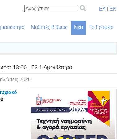
ΕΛ
|
EN
ηματικότητα
Μαθητές Β'θμιας
Νέα
Το Γραφείο
ώρα: 13:00 | Γ2.1 Αμφιθέατρο
δηλώσεις 2026
τυχιακό
ου