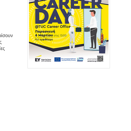
ρίσουν
ς
ίες