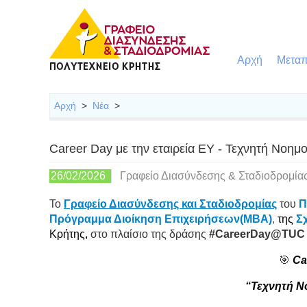
Αρχή
Μεταπ
Αρχή
>
Νέα
>
Career Day με την εταιρεία EY - Τεχνητή Νοημ
26/02/2026
Γραφείο Διασύνδεσης & Σταδιοδρομία
To
Γραφείο Διασύνδεσης και Σταδιοδρομίας
του
Π
Πρόγραμμα Διοίκηση Επιχειρήσεων(MBA)
,
της
Σ
Κρήτης,
στο πλαίσιο της δράσης
#CareerDay@TUC C
🎯
Ca
“Τεχνητή Ν