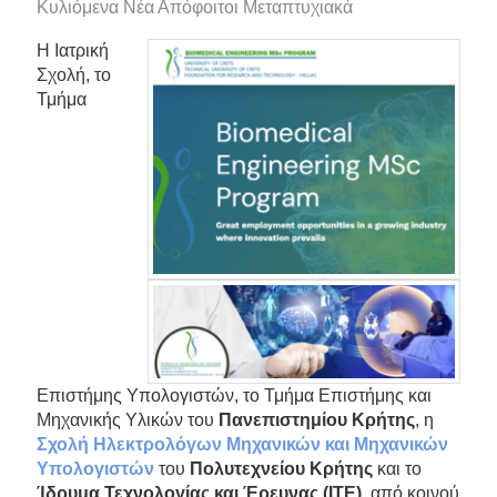
Κυλιόμενα Νέα Απόφοιτοι Μεταπτυχιακά
Η Ιατρική
Σχολή, το
Τμήμα
Επιστήμης Υπολογιστών, το Τμήμα Επιστήμης και
Μηχανικής Υλικών του
Πανεπιστημίου Κρήτης
, η
Σχολή Ηλεκτρολόγων Μηχανικών και Μηχανικών
Υπολογιστών
του
Πολυτεχνείου Κρήτης
και το
Ίδρυμα Τεχνολογίας και Έρευνας (ΙΤΕ)
, από κοινού