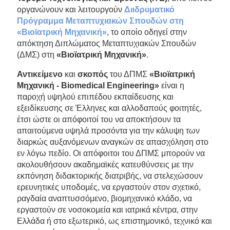
οργανώνουν και λειτουργούν
Διιδρυματικό
Πρόγραμμα Μεταπτυχιακών Σπουδών στη
«Βιοϊατρική Μηχανική»
, το οποίο οδηγεί στην
απόκτηση Διπλώματος Μεταπτυχιακών Σπουδών
(ΔΜΣ) στη
«Βιοϊατρική Μηχανική»
.
Αντικείμενο
και
σκοπός
του ΔΠΜΣ
«Βιοϊατρική
Μηχανική - Biomedical Engineering»
είναι η
παροχή υψηλού επιπέδου εκπαίδευσης και
εξειδίκευσης σε Έλληνες και αλλοδαπούς φοιτητές,
έτσι ώστε οι απόφοιτοί του να αποκτήσουν τα
απαιτούμενα υψηλά προσόντα για την κάλυψη των
διαρκώς αυξανόμενων αναγκών σε απασχόληση στο
εν λόγω πεδίο. Οι απόφοιτοι του ΔΠΜΣ μπορούν να
ακολουθήσουν ακαδημαϊκές κατευθύνσεις με την
εκπόνηση διδακτορικής διατριβής, να στελεχώσουν
ερευνητικές υποδομές, να εργαστούν στον σχετικό,
ραγδαία αναπτυσσόμενο, βιομηχανικό κλάδο, να
εργαστούν σε νοσοκομεία και ιατρικά κέντρα, στην
Ελλάδα ή στο εξωτερικό, ως επιστημονικό, τεχνικό και