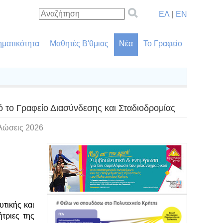
ΕΛ
|
EN
ηματικότητα
Μαθητές Β'θμιας
Νέα
Το Γραφείο
 το Γραφείο Διασύνδεσης και Σταδιοδρομίας
λώσεις 2026
υτικής και
τριες της