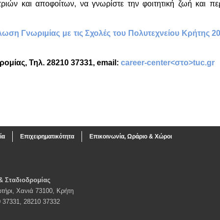
ητριών και αποφοίτων, να γνωρίστε την φοιτητική ζωή και περ
ωση Γνωριμίας με τις Σχολές του Πολυτεχνείου Κρήτης 20
ομίας, Τηλ. 28210 37331, email:
career-center<στο>tuc.gr
ία
Επιχειρηματικότητα
Επικοινωνία, Ωράριο & Χώροι
& Σταδιοδρομίας
τήρι, Χανιά 73100, Κρήτη
0 37331, 28210 37332