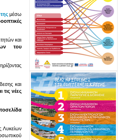
της
μέσω
οοπτικές
τητών και
ίτων του
ηρίζοντας
δεσης και
 τις νέες
στοσελίδα
ές Λυκείων
ροσωπικού