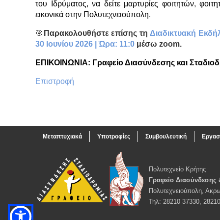
του Ιδρύματος, να δείτε μαρτυρίες φοιτητών, φοιτ
εικονικά στην Πολυτεχνειούπολη.
🎯
Παρακολουθήστε επίσης τη
Διαδικτυακή Εκδήλ
30 Ιουνίου 2026 | Ώρα: 11:0
μέσω zoom.
ΕΠΙΚΟΙΝΩΝΙΑ: Γραφείο Διασύνδεσης και Σταδιοδρ
Επιστροφή
Μεταπτυχιακά
Υποτροφίες
Συμβουλευτική
Εργασ
Πολυτεχνείο Κρήτης
Γραφείο Διασύνδεσης 
Πολυτεχνειούπολη, Ακρω
Τηλ: 28210 37330, 2821