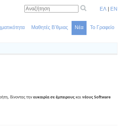
ΕΛ
|
EN
ηματικότητα
Μαθητές Β'θμιας
Νέα
Το Γραφείο
ρήτη, δίνοντας την
ευκαιρία σε έμπειρους
και
νέους Software